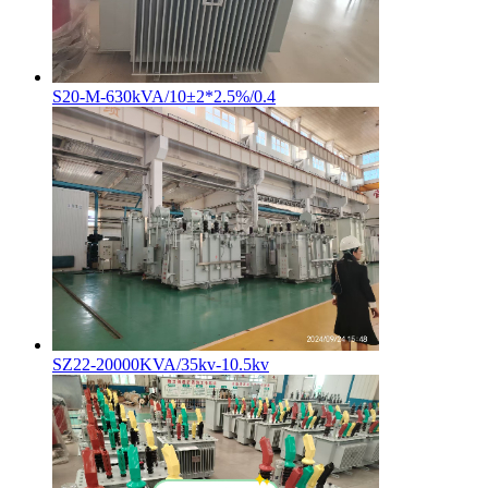
S20-M-630kVA/10±2*2.5%/0.4
SZ22-20000KVA/35kv-10.5kv