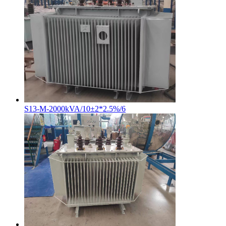
S13-M-2000kVA/10±2*2.5%/6