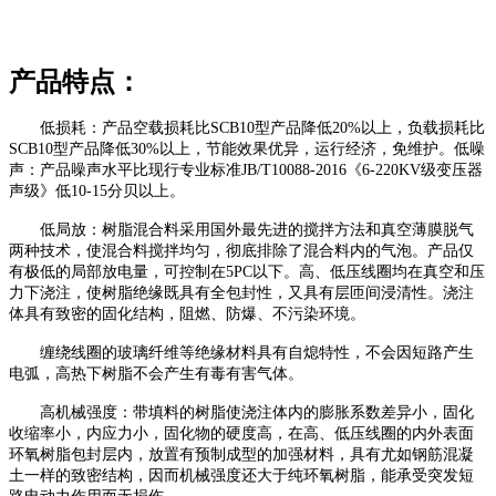
产品特点：
低损耗：产品空载损耗比SCB10型产品降低20%以上，负载损耗比
SCB10型产品降低30%以上，节能效果优异，运行经济，免维护。低噪
声：产品噪声水平比现行专业标准JB/T10088-2016《6-220KV级变压器
声级》低10-15分贝以上。
低局放：树脂混合料采用国外最先进的搅拌方法和真空薄膜脱气
两种技术，使混合料搅拌均匀，彻底排除了混合料内的气泡。产品仅
有极低的局部放电量，可控制在5PC以下。高、低压线圈均在真空和压
力下浇注，使树脂绝缘既具有全包封性，又具有层匝间浸清性。浇注
体具有致密的固化结构，阻燃、防爆、不污染环境。
缠绕线圈的玻璃纤维等绝缘材料具有自熄特性，不会因短路产生
电弧，高热下树脂不会产生有毒有害气体。
高机械强度：带填料的树脂使浇注体内的膨胀系数差异小，固化
收缩率小，内应力小，固化物的硬度高，在高、低压线圈的内外表面
环氧树脂包封层内，放置有预制成型的加强材料，具有尤如钢筋混凝
土一样的致密结构，因而机械强度还大于纯环氧树脂，能承受突发短