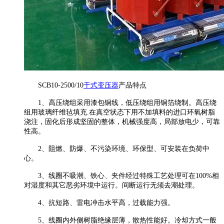
SCB10-2500/10
干式变压器
产品特点
1、高压绕组采用漆包铜线，低压绕组用铜箔绕制。高压绕
组用玻璃纤维毡填充.在真空状态下用不加填料的进口环氧树脂
浇注，固化后形成坚固的整体，机械强度高，局部放电少，可靠
性高。
2、阻燃、防爆、不污染环境、环保型、可安装在负荷中
心。
3、线圈不吸潮、铁心、夹件经过特殊工艺处理可在100%相
对湿度和其它恶劣环境中运行。间断运行无须去潮处理。
4、抗短路、雷电冲击水平高，过载能力强。
5、线圈内外侧树脂绝缘层薄，散热性能好。冷却方式一般